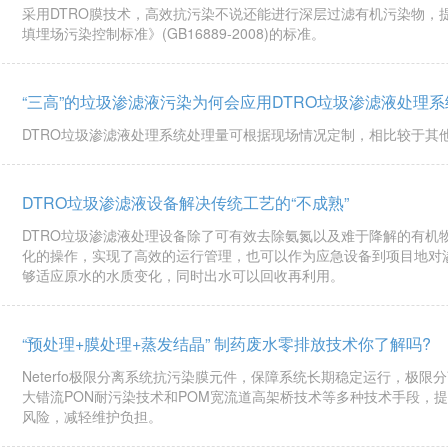
采用DTRO膜技术，高效抗污染不说还能进行深层过滤有机污染物，
填埋场污染控制标准》(GB16889-2008)的标准。
“三高”的垃圾渗滤液污染为何会应用DTRO垃圾渗滤液处理
DTRO垃圾渗滤液处理系统处理量可根据现场情况定制，相比较于其
DTRO垃圾渗滤液设备解决传统工艺的“不成熟”
DTRO垃圾渗滤液处理设备除了可有效去除氨氮以及难于降解的有机
化的操作，实现了高效的运行管理，也可以作为应急设备到项目地对
够适应原水的水质变化，同时出水可以回收再利用。
“预处理+膜处理+蒸发结晶” 制药废水零排放技术你了解吗?
Neterfo极限分离系统抗污染膜元件，保障系统长期稳定运行，极
大错流PON耐污染技术和POM宽流道高架桥技术等多种技术手段，
风险，减轻维护负担。