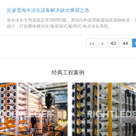
反渗透海水淡化设备解决缺水燃眉之急
海水淡化专用高脱盐率SWRO膜，系统结构选用耐腐蚀双相钢材质
设计，打造整体模块化/集装箱式/船用式/海水淡化系统。
<<
<
43
44
经典工程案例